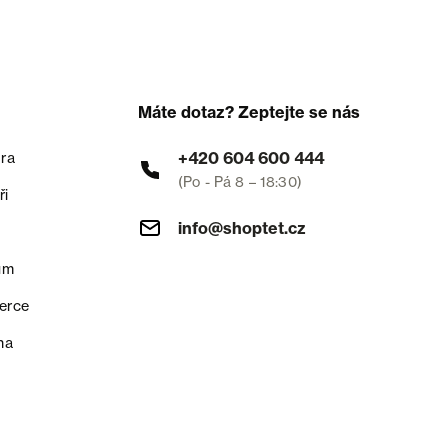
Máte dotaz? Zeptejte se nás
+420 604 600 444
ra
(Po - Pá 8 – 18:30)
ři
info@shoptet.cz
um
erce
na