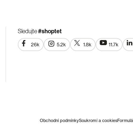
#shoptet
Sledujte
26k
5.2k
1.8k
11.7k
Obchodní podmínky
Soukromí a cookies
Formulá