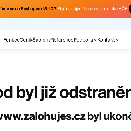
áme se na Reshoperu 15. 10.?
Přijď na největší e-commerce akci v ČR.
Funkce
Ceník
Šablony
Reference
Podpora
Kontakt
 byl již odstraně
www.zalohujes.cz
byl ukon