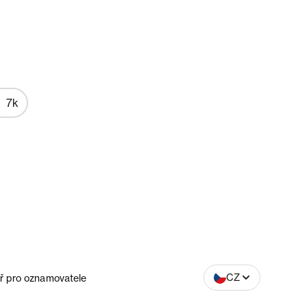
7k
SK
CZ
ř pro oznamovatele