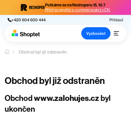
Potkáme se na Reshoperu 15. 10.?
Přijď na největší e-commerce akci v ČR.
+420 604 600 444
Přihlásit
Vyzkoušet
Obchod byl již odstraněn
Obchod byl již odstraněn
Obchod
www.zalohujes.cz
byl
ukončen