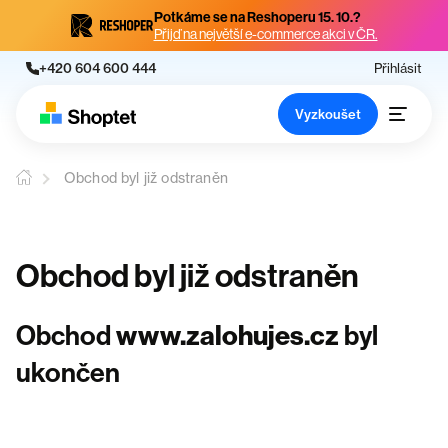
Potkáme se na Reshoperu 15. 10.?
Přijď na největší e-commerce akci v ČR.
+420 604 600 444
Přihlásit
Vyzkoušet
Obchod byl již odstraněn
Obchod byl již odstraněn
Obchod
www.zalohujes.cz
byl
ukončen